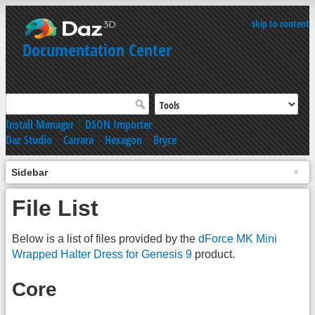
skip to content
Documentation Center
Install Manager
|
DSON Importer
Daz Studio
|
Carrara
|
Hexagon
|
Bryce
Sidebar
File List
Below is a list of files provided by the
dForce MK Mini
Wrapped Halter Dress for Genesis 9
product.
Core